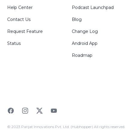
Help Center
Podcast Launchpad
Contact Us
Blog
Request Feature
Change Log
Status
Android App
Roadmap
Facebook
Instagram
Twitter
YouTube
© 2023 Parijat Innovations Pvt. Ltd. (Hubhopper) All rights reserved.