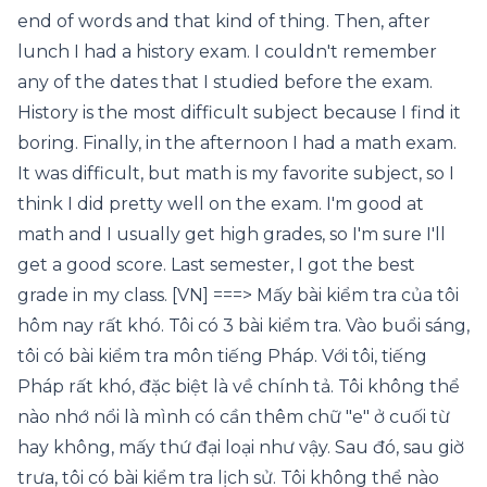
end of words and that kind of thing. Then, after
lunch I had a history exam. I couldn't remember
any of the dates that I studied before the exam.
History is the most difficult subject because I find it
boring. Finally, in the afternoon I had a math exam.
It was difficult, but math is my favorite subject, so I
think I did pretty well on the exam. I'm good at
math and I usually get high grades, so I'm sure I'll
get a good score. Last semester, I got the best
grade in my class. [VN] ===> Mấy bài kiểm tra của tôi
hôm nay rất khó. Tôi có 3 bài kiểm tra. Vào buổi sáng,
tôi có bài kiểm tra môn tiếng Pháp. Với tôi, tiếng
Pháp rất khó, đặc biệt là về chính tả. Tôi không thể
nào nhớ nổi là mình có cần thêm chữ "e" ở cuối từ
hay không, mấy thứ đại loại như vậy. Sau đó, sau giờ
trưa, tôi có bài kiểm tra lịch sử. Tôi không thể nào