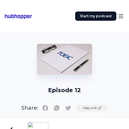
hubhopper
Start my podcast
Episode 12
Share:
Twitter
Copy Link