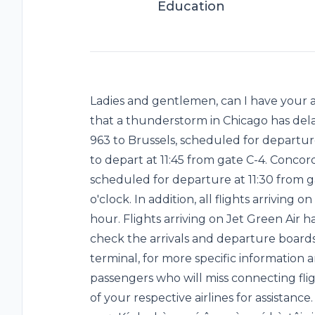
Education
Ladies and gentlemen, can I have your a
that a thunderstorm in Chicago has delay
963 to Brussels, scheduled for departur
to depart at 11:45 from gate C-4. Concor
scheduled for departure at 11:30 from g
o'clock. In addition, all flights arrivin
hour. Flights arriving on Jet Green Air 
check the arrivals and departure board
terminal, for more specific information a
passengers who will miss connecting fli
of your respective airlines for assistanc