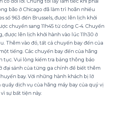
 có đôi lời. Chúng tôi lấy làm tiếc khi phải
ông bão ở Chicago đã làm trì hoãn nhiều
s số 963 đến Brussels, được lên lịch khởi
được chuyển sang 11h45 từ cổng C-4. Chuyến
 được lên lịch khởi hành vào lúc 11h30 ở
u. Thêm vào đó, tất cả chuyến bay đến của
n một tiếng. Các chuyến bay đến của hãng
ên tục. Vui lòng kiểm tra bảng thông báo
 đại sảnh của từng ga chính để biết thêm
 chuyến bay. Với những hành khách bị lỡ
n quầy dịch vụ của hãng máy bay của quý vị
vì sự bất tiện này.