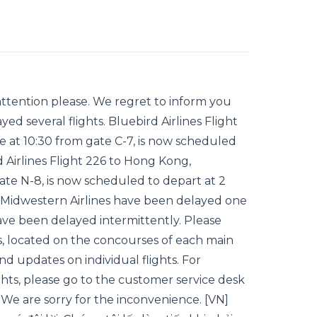
ttention please. We regret to inform you
ed several flights. Bluebird Airlines Flight
e at 10:30 from gate C-7, is now scheduled
d Airlines Flight 226 to Hong Kong,
ate N-8, is now scheduled to depart at 2
g on Midwestern Airlines have been delayed one
have been delayed intermittently. Please
s, located on the concourses of each main
nd updates on individual flights. For
ghts, please go to the customer service desk
e. We are sorry for the inconvenience. [VN]