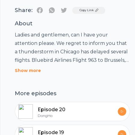
Share:
Twitter
Copy Link
About
Ladies and gentlemen, can I have your
attention please. We regret to inform you that
a thunderstorm in Chicago has delayed several
flights. Bluebird Airlines Flight 963 to Brussels,
scheduled for departure at 10:30 from gate C-
Show more
7, is now scheduled to depart at 11:45 from gate
C-4. Concord Airlines Flight 226 to Hong Kong,
More episodes
scheduled for departure at 11:30 from gate N-8,
is now scheduled to depart at 2 o'clock. In
Episode 20
addition, all flights arriving on Midwestern
DongHo
Airlines have been delayed one hour. Flights
arriving on Jet Green Air have been delayed
Episode 19