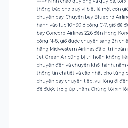
===> Kính chào quý ông và quý bà, tôi xin
thông báo cho quý vị biết là một cơn gi
chuyến bay. Chuyến bay Bluebird Airline
hành vào lúc 10h30 ở cổng C-7, giờ đã 
bay Concord Airlines 226 đến Hong Kong,
cổng N-8, giờ được chuyển sang 2h chiề
hãng Midwestern Airlines đã bị trì hoã
Jet Green Air cũng bị trì hoãn không li
chuyến đến và chuyến khởi hành, nằm ở
thông tin chi tiết và cập nhật cho từng
chuyến bay chuyển tiếp, vui lòng đi đế
để được trợ giúp thêm. Chúng tôi xin lỗi 