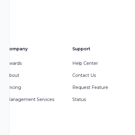
Company
Support
Awards
Help Center
About
Contact Us
Pricing
Request Feature
Management Services
Status