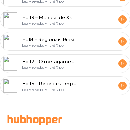
Leo Azevedo, André Ripoll
Ep 19 – Mundial de X-wing 2017
Leo Azevedo, André Ripoll
Ep18 – Regionais Brasileiros 2017
Leo Azevedo, André Ripoll
Ep 17 – O metagame de cada wave
Leo Azevedo, André Ripoll
Ep 16 – Rebeldes, Imperiais ou Scum?
Leo Azevedo, André Ripoll
Footer
hubhopper