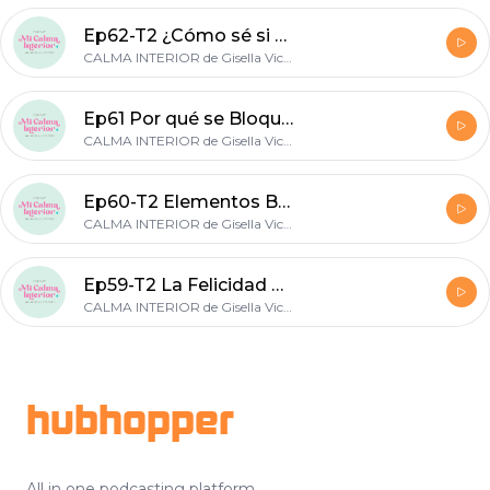
Ep62-T2 ¿Cómo sé si soy capaz de perdonar? - MI CALMA INTERIOR
CALMA INTERIOR de Gisella Vicente
Ep61 Por qué se Bloquean las Emociones al Llorar - MI CALMA INTERIOR
CALMA INTERIOR de Gisella Vicente
Ep60-T2 Elementos Básicos para el Bienestar - MI CALMA INTERIOR
CALMA INTERIOR de Gisella Vicente
Ep59-T2 La Felicidad está en tus Manos - MI CALMA INTERIOR
CALMA INTERIOR de Gisella Vicente
Footer
hubhopper
All in one podcasting platform.