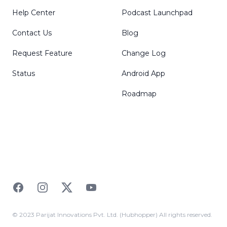
Help Center
Podcast Launchpad
Contact Us
Blog
Request Feature
Change Log
Status
Android App
Roadmap
Facebook
Instagram
Twitter
YouTube
© 2023 Parijat Innovations Pvt. Ltd. (Hubhopper) All rights reserved.