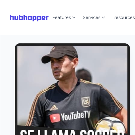
hubhopper
Features
Services
Resources