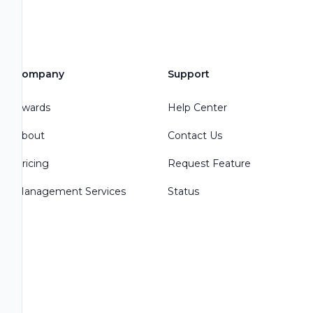
Company
Support
Awards
Help Center
About
Contact Us
Pricing
Request Feature
Management Services
Status