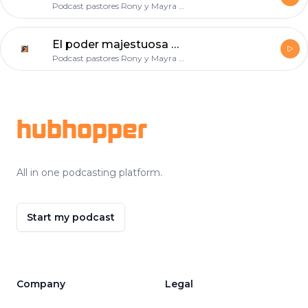
Podcast pastores Rony y Mayra Coffer
El poder majestuosa del amor
Podcast pastores Rony y Mayra Coffer
Footer
hubhopper
All in one podcasting platform.
Start my podcast
Company
Legal