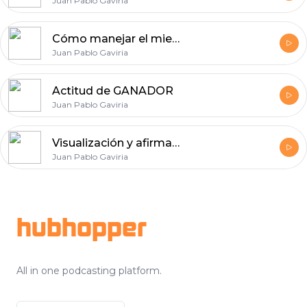
Juan Pablo Gaviria
Cómo manejar el miedo en momentos de crisis
Juan Pablo Gaviria
Actitud de GANADOR
Juan Pablo Gaviria
Visualización y afirmaciones (Yo Soy). Diseña tu futuro.
Juan Pablo Gaviria
Footer
hubhopper
All in one podcasting platform.