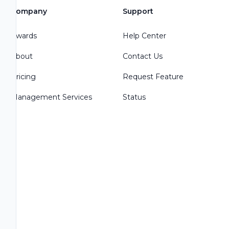
Company
Support
Awards
Help Center
About
Contact Us
Pricing
Request Feature
Management Services
Status