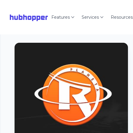
hubhopper
Features
Services
Resources