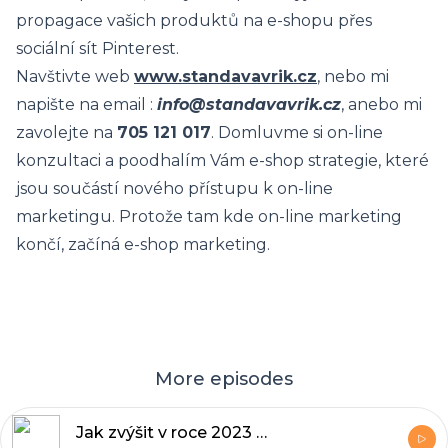
propagace vašich produktů na e-shopu přes
sociální sít Pinterest.
Navštivte web
www.standavavrik.cz
, nebo mi
napište na email :
info@standavavrik.cz
, anebo mi
zavolejte na
705 121 017
. Domluvme si on-line
konzultaci a poodhalím Vám e-shop strategie, které
jsou součástí nového přístupu k on-line
marketingu. Protože tam kde on-line marketing
končí, začíná e-shop marketing.
More episodes
Jak zvýšit v roce 2023 počet objednávek na e-shopu, díky video e-mail marketingu?