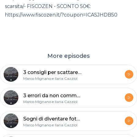
scarsita/- FISCOZEN - SCONTO 50€:
https://www.fiscozen.it/?coupon=ICASJHDB50
More episodes
3 consigli per scattare belle foto durante i trekking
Marco Mignano e Ilaria Cazziol
3 errori da non commettere per chi inizia a fotografare
Marco Mignano e Ilaria Cazziol
Sogni di diventare fotoreporter? Ecco come funziona
Marco Mignano e Ilaria Cazziol