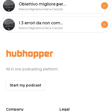
Obiettivo migliore per iniziare a fotografare
Marco Mignano e Ilaria Cazziol
I 3 errori da non commettere nella fotografia di viaggio
Marco Mignano e Ilaria Cazziol
Footer
hubhopper
All in one podcasting platform.
Start my podcast
Company
Legal