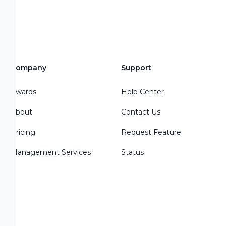
Company
Support
Awards
Help Center
About
Contact Us
Pricing
Request Feature
Management Services
Status