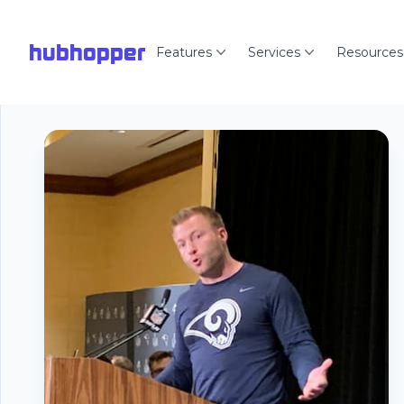
hubhopper
Features
Services
Resources