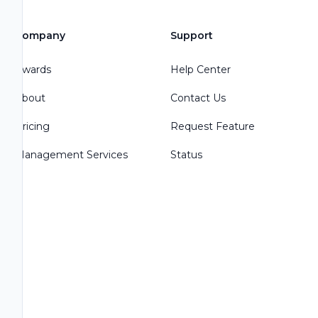
Company
Support
Awards
Help Center
About
Contact Us
Pricing
Request Feature
Management Services
Status