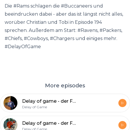
Die #Rams schlagen die #Buccaneers und
beeindrucken dabei - aber das ist längst nicht alles,
worüber Christian und Tobi in Episode 194
sprechen. Außerdem am Start: #Ravens, #Packers,
#Chiefs, #Cowboys, #Chargers und einiges mehr.
#DelayOfGame
More episodes
Delay of game - der Football-Podcast, Folge 197: Miller-Time in L.A.
Delay of Game
Delay of game - der Football-Podcast, Folge 196: Chase your dreams
Delay of Game