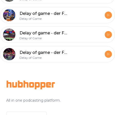
Delay of game - der Football-Podcast, Folge 195: Birds, Brady, Bengals
Delay of Game
Delay of game - der Football-Podcast, Folge 194: Superbowlsiegerbesieger
Delay of Game
Delay of game - der Football-Podcast, Folge 193: Music-City-Waltz
Delay of Game
Footer
hubhopper
All in one podcasting platform.