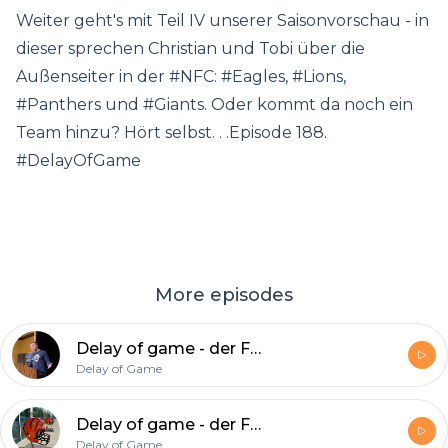
Weiter geht's mit Teil IV unserer Saisonvorschau - in
dieser sprechen Christian und Tobi über die
Außenseiter in der #NFC: #Eagles, #Lions,
#Panthers und #Giants. Oder kommt da noch ein
Team hinzu? Hört selbst. . .Episode 188.
#DelayOfGame
More episodes
Delay of game - der Football-Podcast, Folge 197: Miller-Time in L.A.
Delay of Game
Delay of game - der Football-Podcast, Folge 196: Chase your dreams
Delay of Game