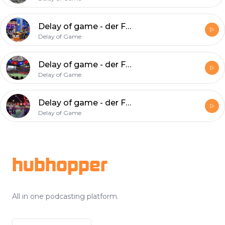
Delay of game - der Football-Podcast, Folge 195: Birds, Brady, Bengals
Delay of Game
Delay of game - der Football-Podcast, Folge 194: Superbowlsiegerbesieger
Delay of Game
Delay of game - der Football-Podcast, Folge 193: Music-City-Waltz
Delay of Game
Footer
hubhopper
All in one podcasting platform.