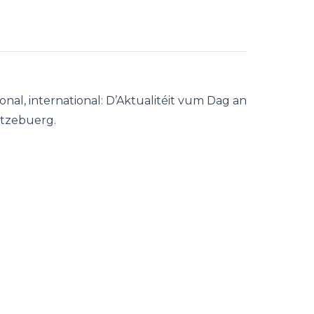
tional, international: D’Aktualitéit vum Dag an
ëtzebuerg.