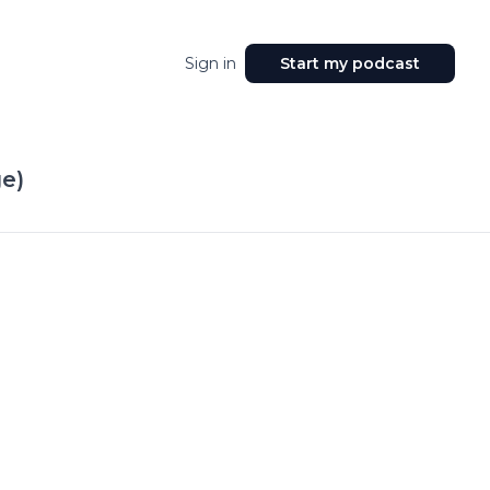
Sign in
Start my podcast
ge)