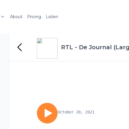
About
Pricing
Listen
RTL - De Journal (Lar
October 20, 2021