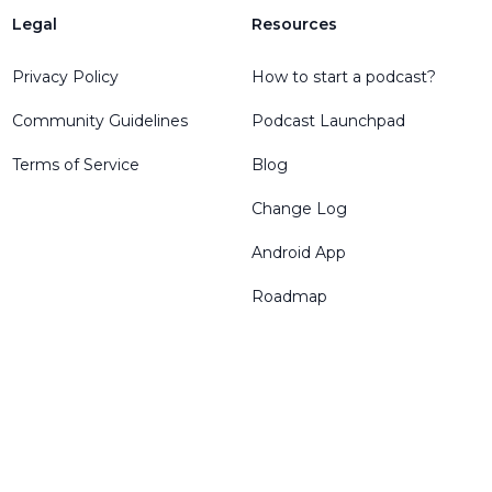
Legal
Resources
Privacy Policy
How to start a podcast?
Community Guidelines
Podcast Launchpad
Terms of Service
Blog
Change Log
Android App
Roadmap