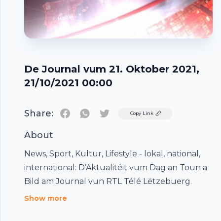
De Journal vum 21. Oktober 2021,
21/10/2021 00:00
Share:
Twitter
Copy Link
About
News, Sport, Kultur, Lifestyle - lokal, national,
international: D’Aktualitéit vum Dag an Toun a
Footer
Bild am Journal vun RTL Télé Lëtzebuerg.
Show more