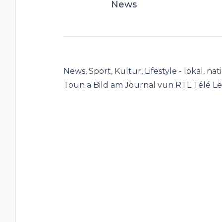
News
News, Sport, Kultur, Lifestyle - lokal, na
Toun a Bild am Journal vun RTL Télé L