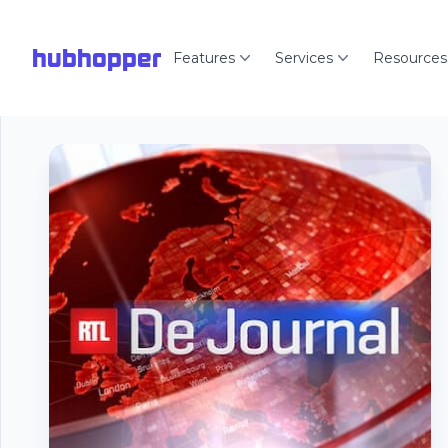
hubhopper
Features
Services
Resources