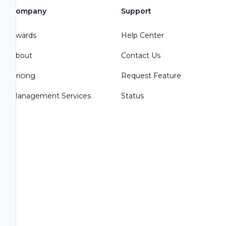
Company
Support
Awards
Help Center
About
Contact Us
Pricing
Request Feature
Management Services
Status