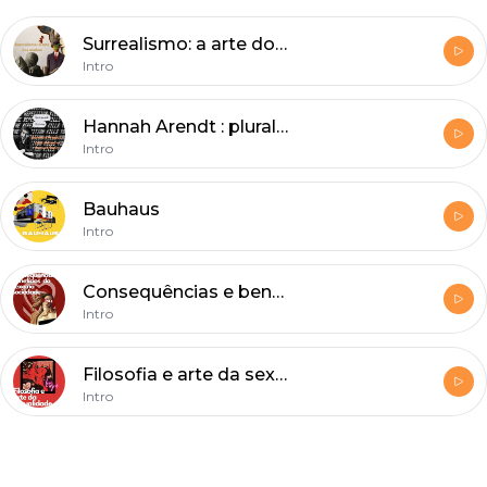
Surrealismo: a arte dos sonhos
Intro
Hannah Arendt : pluralismo e banalidade
Intro
Bauhaus
Intro
Consequências e benefícios do sexo na sociedade
Intro
Filosofia e arte da sexualidade
Intro
Footer