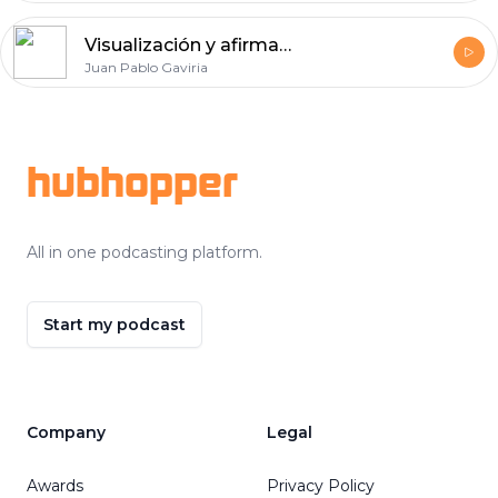
Visualización y afirmaciones (Yo Soy). Diseña tu futuro.
Juan Pablo Gaviria
Footer
hubhopper
All in one podcasting platform.
Start my podcast
Company
Legal
Awards
Privacy Policy