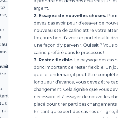
vous
à prendre des décisions éclairées sur les
vez
argent.
rse,
2. Essayez de nouvelles choses.
Pour 
devez pas avoir peur d'essayer de nouv
gent
nouveau site de casino attire votre attent
a
toujours bon d'avoir un portefeuille dive
s au
une façon d'y parvenir. Qui sait ? Vous
inos
 ou
casino préféré dans le processus !
3. Restez flexible.
Le paysage des casino
ue
avoir
e est
donc important de rester flexible. Un jou
dre
que le lendemain, il peut être complèt
longueur d'avance, vous devez être ca
o
changement. Cela signifie que vous deve
rtant
nécessaire et à essayer de nouvelles cho
ous
u
placé pour tirer parti des changements 
e que
En tant qu'expert des casinos en ligne,