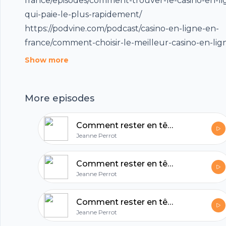
france/episodes/comment-trouver-le-casino-en-li
qui-paie-le-plus-rapidement/
https://podvine.com/podcast/casino-en-ligne-en-
france/comment-choisir-le-meilleur-casino-en-lig
Show more
More episodes
Footer
Comment rester en tête des jeux de casino en ligne [3]
Jeanne Perrot
hubhopper
Comment rester en tête des jeux de casino en ligne [2]
Jeanne Perrot
Comment rester en tête des jeux de casino en ligne [1]
All in one podcasting platform.
Jeanne Perrot