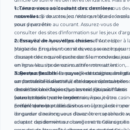
difficile de suivre les dernières tendances. Mais si 
voulez rester en tête de la concurrence, vous de
1. Tenez-vous au courant des dernières
rester au top de votre jeu. Voici quelques conseils
nouvelles
. Si vous voulez rester en tête de la cou
pour y parvenir.
vous devez être au courant. Assurez-vous de
consulter des sites d'information sur les jeux d'ar
comme Calvin Ayre, Vegas Insider et Ante Up
2. Essayez de nouvelles choses.
Pour rester à l
Magazine. En suivant ces sites, vous serez toujour
pointe du progrès, vous ne devez pas avoir peur
courant de ce qui se passe dans le monde des cas
d'essayer de nouvelles choses. Si un nouveau jeu
en ligne. Vous pourrez vous informer sur les
un nouveau site de casino attire votre attention,
nouveaux jeux et les nouvelles stratégies, ainsi q
n'ayez pas peur de l'essayer. Il est toujours bon d'
3. Restez flexible.
Le paysage des casinos en lign
sur l'actualité du secteur. Cela vous aidera à pren
un portefeuille diversifié, et essayer de nouvelles
en constante évolution, il est donc important de
des décisions éclairées sur les endroits où investir
choses est une façon d'y parvenir. Qui sait ? Vous
rester flexible. Un jour, un certain jeu peut faire
votre temps et votre argent.
pourriez bien trouver votre nouveau jeu ou casin
fureur, tandis que le lendemain, il peut être
préféré dans le processus !
complètement oublié. Si vous voulez garder une
En tant qu'expert des casinos en ligne, il est impo
longueur d'avance, vous devez être capable de v
de garder une longueur d'avance en se tenant a
adapter rapidement au changement. Cela signifi
courant des dernières nouvelles et tendances, en