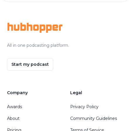
Footer
hubhopper
All in one podcasting platform.
Start my podcast
Company
Legal
Awards
Privacy Policy
About
Community Guidelines
Pricing
Terms of Service