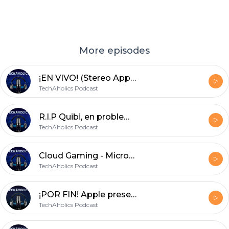
More episodes
¡EN VIVO! (Stereo App): El Avioncito de Skywalker, probamos Stereo App, sillas racing de gamers más invitados de lujo
TechAholics Podcast
R.I.P Quibi, en problemas el Pixel 5, nuevo DJI Pocket 2, se filtra el Galaxy S21 y S21 Ultra y más
TechAholics Podcast
Cloud Gaming - Microsoft le falta el respeto a sus usuarios - Google Maps - Evento ARM Macs y más
TechAholics Podcast
¡POR FIN! Apple presenta la nueva linea de iPhones, desde el iPhone 12 Mini hasta el iPhone 12 Pro Max, HomePod Mini. (¡Regresa el MagSafe!)
TechAholics Podcast