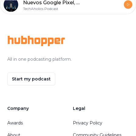
Nuevos Google Pixel, Nest Audio, Chromecast (tenemos 1) - Evento de Apple (iPhone 12) y rumores
TechAholics Podcast
Footer
hubhopper
All in one podcasting platform.
Start my podcast
Company
Legal
Awards
Privacy Policy
About
Community Guidelines