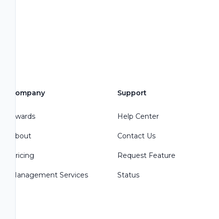
Company
Support
Awards
Help Center
About
Contact Us
Pricing
Request Feature
Management Services
Status