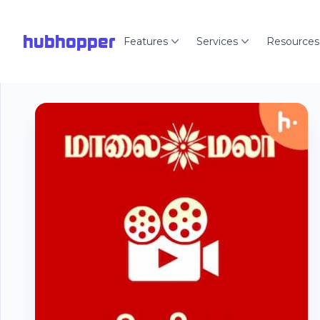
hubhopper
Features
Services
Resources