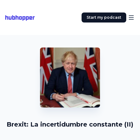
hubhopper
Start my podcast
Brexit: La incertidumbre constante (II)