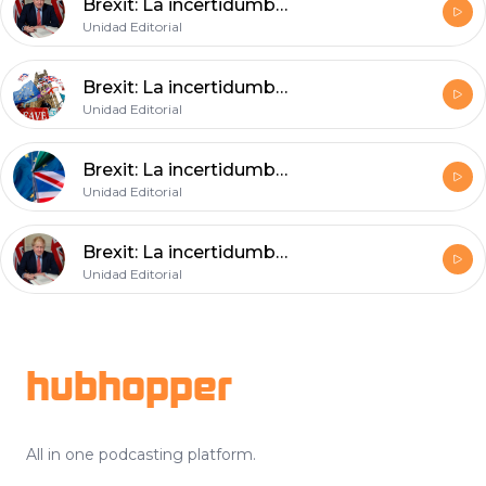
Brexit: La incertidumbre constante (II)
Unidad Editorial
Brexit: La incertidumbre constante (I)
Unidad Editorial
Brexit: La incertidumbre constante (III)
Unidad Editorial
Brexit: La incertidumbre constante (II)
Unidad Editorial
Footer
hubhopper
All in one podcasting platform.