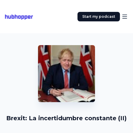
hubhopper
Start my podcast
Brexit: La incertidumbre constante (II)