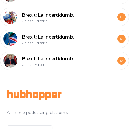
Brexit: La incertidumbre constante (I)
Unidad Editorial
Brexit: La incertidumbre constante (III)
Unidad Editorial
Brexit: La incertidumbre constante (II)
Unidad Editorial
Footer
hubhopper
All in one podcasting platform.