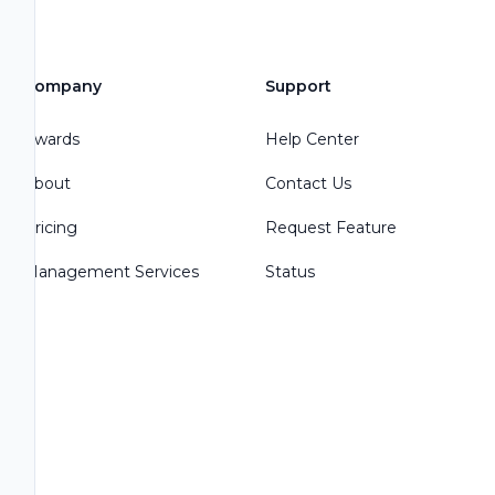
Company
Support
Awards
Help Center
About
Contact Us
Pricing
Request Feature
Management Services
Status