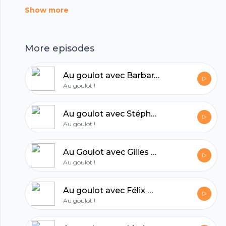
issus du répertoire des années 1960, des
Show more
reprises et des créations. Apéro corse avec la
chanteuse Barbara Carlotti dans ce nouvel
More episodes
épisode.
Au goulot avec Barbara Carlotti #8
Au goulot !
Au goulot avec Stéphane De Groodt ! #7
Au goulot !
Au Goulot avec Gilles Gaston Dreyfus #6
Au goulot !
Au goulot avec Félix Moati #5
Footer
Au goulot !