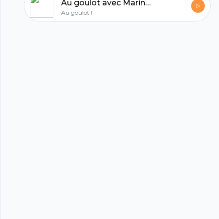
Au goulot avec Marina Rollman #4
Au goulot !
hubhopper
All in one podcasting platform.
Start my podcast