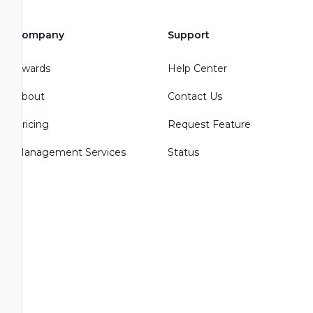
Company
Support
Awards
Help Center
About
Contact Us
Pricing
Request Feature
Management Services
Status