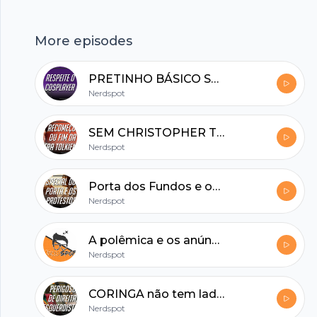
hubhopper
More episodes
PRETINHO BÁSICO SOBRE COSPLAYERS: DESRESPEITO E PRECONCEITO
All in one podcasting platform.
Nerdspot
SEM CHRISTOPHER TOLKIEN, COMO FICA O UNIVERSO DE O SENHOR DOS ANÉIS?
Start my podcast
Nerdspot
Porta dos Fundos e os protestos religiosos/conservadores
Nerdspot
A polêmica e os anúncios da BlizzCon 2019
Nerdspot
CORINGA não tem lado político, K-RAY!
Nerdspot