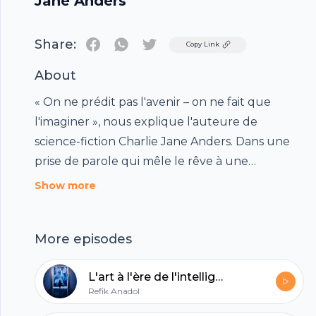
Jane Anders
Share:
Twitter
Copy Link
About
« On ne prédit pas l'avenir – on ne fait que
l'imaginer », nous explique l'auteure de
science-fiction Charlie Jane Anders. Dans une
prise de parole qui mêle le rêve à une
extrapolation basée sur la recherche, elle nous
Show more
emmène dans une visite folle et fictive des joies
et des défis que l'avenir peut nous réserver.
More episodes
Charlie Jane Anders nous montre comment
imaginer des hypothèses futuristes bizarres
L'art à l'ère de l'intelligence artificielle | Refik Anadol
nous permet de construire un avenir meilleur.
Refik Anadol