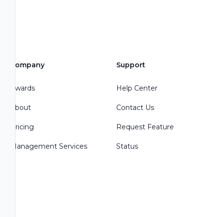
Company
Support
Awards
Help Center
About
Contact Us
Pricing
Request Feature
Management Services
Status