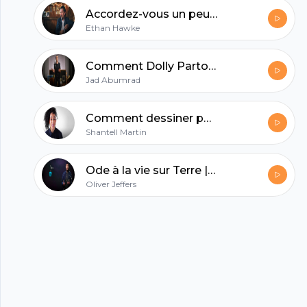
Footer
Accordez-vous un peu de créativité | Ethan Hawke
Ethan Hawke
Comment Dolly Parton a inspiré mon moment d'épiphanie | Jad Abumrad
Jad Abumrad
hubhopper
Comment dessiner peut vous libérer | Shantell Martin
Shantell Martin
All in one podcasting platform.
Ode à la vie sur Terre | Oliver Jeffers
Oliver Jeffers
Start my podcast