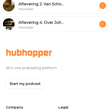
Aflevering 2: Van Schotte tot... Plantexel
MoordSpel
Aflevering 4: Over John F., Monsieur Arsène en een Urbex Expeditie
MoordSpel
Footer
hubhopper
All in one podcasting platform.
Start my podcast
Company
Legal