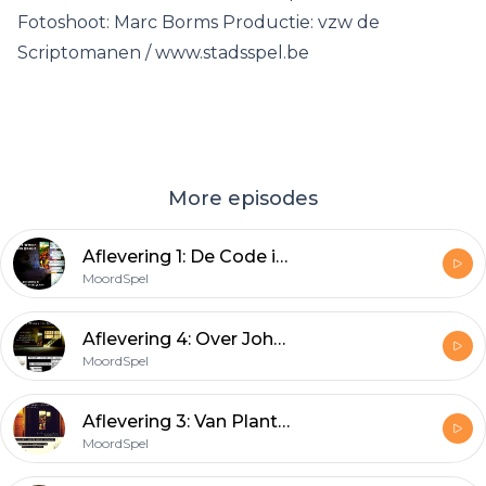
Fotoshoot: Marc Borms Productie: vzw de
Scriptomanen / www.stadsspel.be
More episodes
Aflevering 1: De Code in de Dummy
MoordSpel
Aflevering 4: Over John F., Monsieur Arsène en een Urbex Expeditie
MoordSpel
Aflevering 3: Van Plantexel tot Huduka (& de 14de brief)
MoordSpel