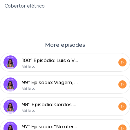
Cobertor elétrico.
More episodes
100º Episódio: Luís o Viajante, talk show a bombar, listas.
Vai lá tu
99º Episódio: Viagem, autárquicas, missionários do twitter.
Vai lá tu
98º Episódio: Gordos com lata, ir votar, Os primos.
Vai lá tu
97º Episódio: "No uterus, no opinion", Quintino Aires.