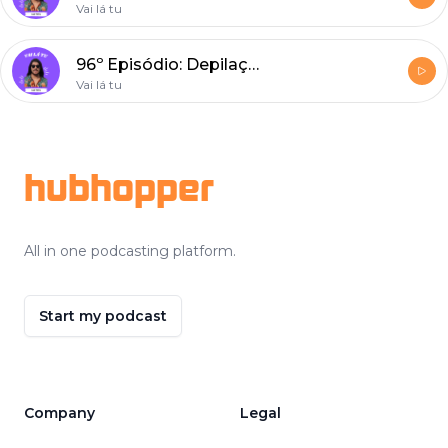
Vai lá tu
96º Episódio: Depilação, Cristiano Ronaldo, Casa de Papel.
Vai lá tu
Footer
hubhopper
All in one podcasting platform.
Start my podcast
Company
Legal