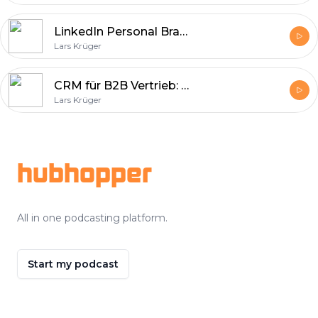
LinkedIn Personal Branding: Die 3 größten Fehler bei Reichweite und Leads | #125
Lars Krüger
CRM für B2B Vertrieb: Warum die meisten Systeme Leads und Umsatz kosten | #124
Lars Krüger
Footer
hubhopper
All in one podcasting platform.
Start my podcast