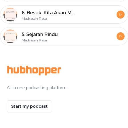
6. Besok, Kita Akan Mencintainya Lagi
Madrasah Rasa
5. Sejarah Rindu
Madrasah Rasa
Footer
hubhopper
All in one podcasting platform.
Start my podcast