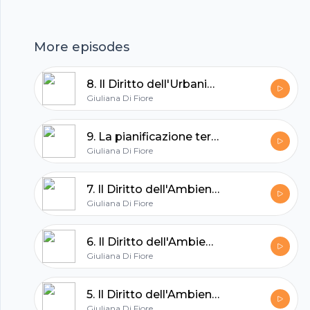
More episodes
8. Il Diritto dell'Urbanistica. Urbanistica e governo del territorio
Giuliana Di Fiore
9. La pianificazione territoriale
Giuliana Di Fiore
7. Il Diritto dell'Ambiente. L'organizzazione locale.
Giuliana Di Fiore
Footer
6. Il Diritto dell'Ambiente. L'organizzazione centrale.
Giuliana Di Fiore
5. Il Diritto dell'Ambiente. I livelli di governo nella materia dell'ambiente.
Giuliana Di Fiore