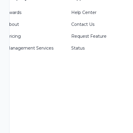
Awards
Help Center
About
Contact Us
Pricing
Request Feature
Management Services
Status