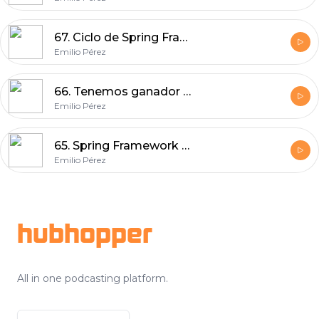
67. Ciclo de Spring Framework: Spring Boot
Emilio Pérez
66. Tenemos ganador y comenzamos monográfico de Spring Framework
Emilio Pérez
65. Spring Framework o Delphi MVC Framework
Emilio Pérez
Footer
hubhopper
All in one podcasting platform.