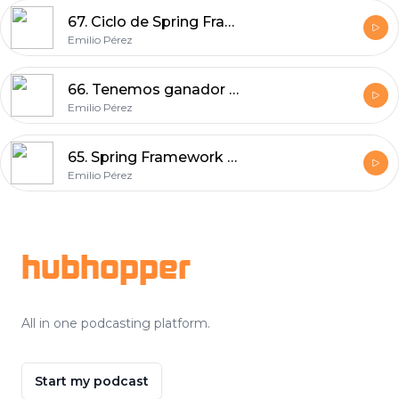
67. Ciclo de Spring Framework: Spring Boot
Emilio Pérez
66. Tenemos ganador y comenzamos monográfico de Spring Framework
Emilio Pérez
65. Spring Framework o Delphi MVC Framework
Emilio Pérez
Footer
hubhopper
All in one podcasting platform.
Start my podcast