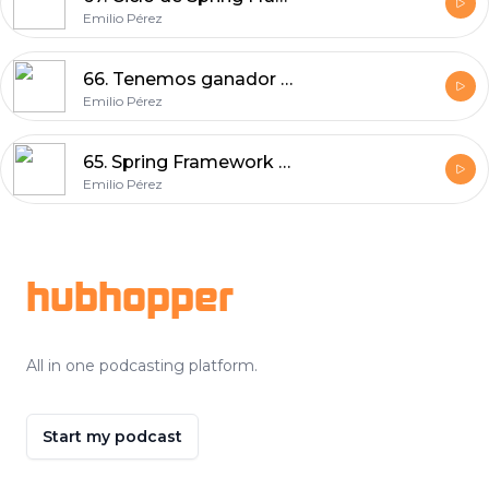
Emilio Pérez
66. Tenemos ganador y comenzamos monográfico de Spring Framework
Emilio Pérez
65. Spring Framework o Delphi MVC Framework
Emilio Pérez
Footer
hubhopper
All in one podcasting platform.
Start my podcast