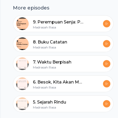
hubhopper
More episodes
9. Perempuan Senja: Percakapan di Stasiun Kereta
All in one podcasting platform.
Madrasah Rasa
8. Buku Catatan
Start my podcast
Madrasah Rasa
7. Waktu Berpisah
Madrasah Rasa
6. Besok, Kita Akan Mencintainya Lagi
Madrasah Rasa
5. Sejarah Rindu
Madrasah Rasa