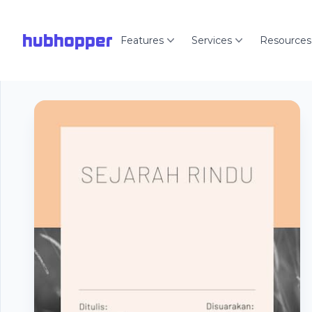
hubhopper
Features
Services
Resources