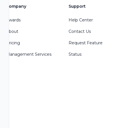
Company
Support
Awards
Help Center
About
Contact Us
Pricing
Request Feature
Management Services
Status