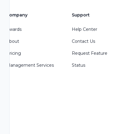
Company
Support
Awards
Help Center
About
Contact Us
Pricing
Request Feature
Management Services
Status