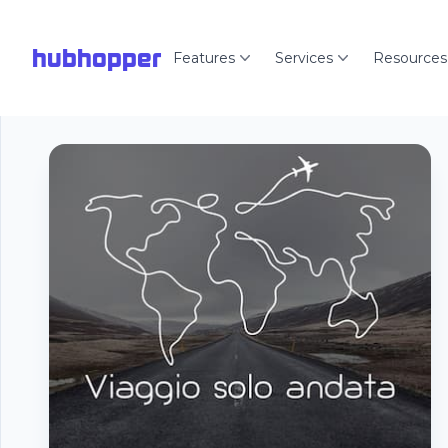
hubhopper
Features
Services
Resources