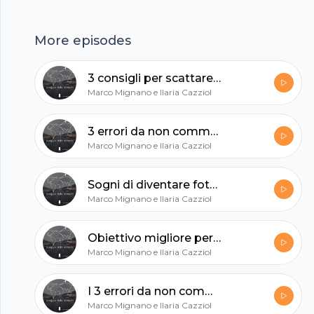
hubhopper
More episodes
3 consigli per scattare belle foto durante i trekking
All in one podcasting platform.
Marco Mignano e Ilaria Cazziol
3 errori da non commettere per chi inizia a fotografare
Start my podcast
Marco Mignano e Ilaria Cazziol
Sogni di diventare fotoreporter? Ecco come funziona
Marco Mignano e Ilaria Cazziol
Obiettivo migliore per iniziare a fotografare
Marco Mignano e Ilaria Cazziol
I 3 errori da non commettere nella fotografia di viaggio
Marco Mignano e Ilaria Cazziol