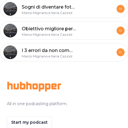
Sogni di diventare fotoreporter? Ecco come funziona
Marco Mignano e Ilaria Cazziol
Obiettivo migliore per iniziare a fotografare
Marco Mignano e Ilaria Cazziol
I 3 errori da non commettere nella fotografia di viaggio
Marco Mignano e Ilaria Cazziol
Footer
hubhopper
All in one podcasting platform.
Start my podcast