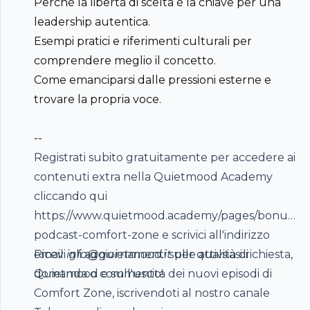
Perché la libertà di scelta è la chiave per una
leadership autentica.
Esempi pratici e riferimenti culturali per
comprendere meglio il concetto.
Come emanciparsi dalle pressioni esterne e
trovare la propria voce.
--
Footer
Registrati subito gratuitamente per accedere ai
contenuti extra nella Quietmood Academy
cliccando qui
https://www.quietmood.academy/pages/bonus-
hubhopper
podcast-comfort-zone e scrivici all'indirizzo
email
Ricevi gli aggiornamenti sulle attività di
info@quietmood.it
per qualsiasi richiesta,
domanda o commento!
Quietmood e sull'uscita dei nuovi episodi di
All in one podcasting platform.
Comfort Zone, iscrivendoti al nostro canale