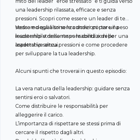
mito del leader “eroe stressato” e ti guida verso
una leadership rilassata, efficace e senza
pressioni. Scopri come essere un leader di te
stesso e degli altri senza dover portare il peso
Vedremo quali sono le condizioni per una
insostenibile delle responsabilità e delle
leadership stressante vs le condizioni per una
aspettative altrui.
leadership senza pressioni e come procedere
per sviluppare la tua leadership.
Alcuni spunti che troverai in questo episodio:
La vera natura della leadership: guidare senza
sentirsi eroi o salvatori.
Come distribuire le responsabilità per
alleggerire il carico.
L’importanza di rispettare se stessi prima di
cercare il rispetto dagli altri.