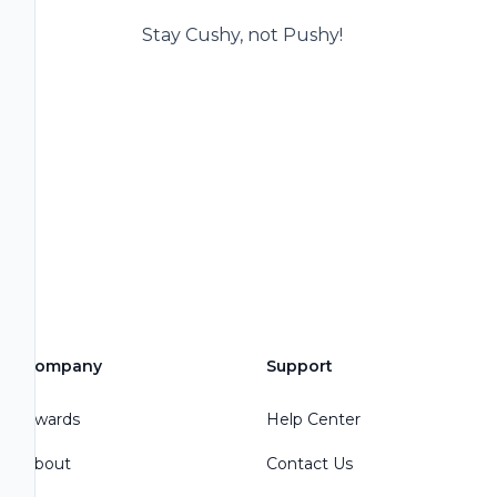
Stay Cushy, not Pushy!
Company
Support
Awards
Help Center
About
Contact Us