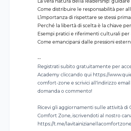
La vera natura della leadership: guidare s
Come distribuire le responsabilità per all
L’importanza di rispettare se stessi prima d
Perché la libertà di scelta è la chiave p
Esempi pratici e riferimenti culturali p
Come emanciparsi dalle pressioni esterne
--
Registrati subito gratuitamente per acc
Academy
cliccando qui
https://www.qu
comfort-zone e scrivici all'indirizzo emai
domanda o commento!
Ricevi gli aggiornamenti sulle attività di
Comfort Zone, iscrivendoti al nostro ca
https://t.me/lavitainizianellacomfortzon