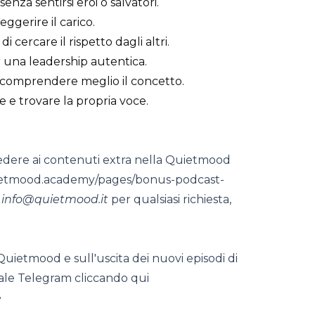
enza sentirsi eroi o salvatori.
eggerire il carico.
i cercare il rispetto dagli altri.
er una leadership autentica.
er comprendere meglio il concetto.
 e trovare la propria voce.
edere ai contenuti extra nella Quietmood
ietmood.academy/pages/bonus-podcast-
l
info@quietmood.it
per qualsiasi richiesta,
 Quietmood e sull'uscita dei nuovi episodi di
nale Telegram
cliccando qui
e