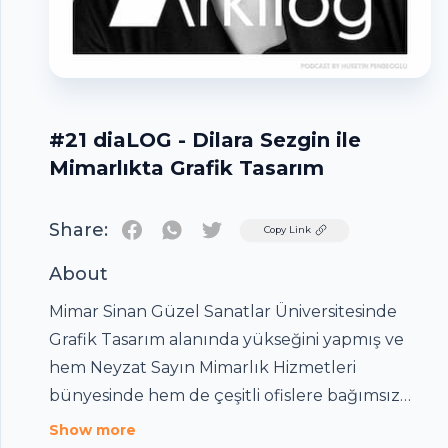
#21 diaLOG - Dilara Sezgin ile
Mimarlıkta Grafik Tasarım
Share:
Twitter
Copy Link
About
Mimar Sinan Güzel Sanatlar Üniversitesinde
Grafik Tasarım alanında yükseğini yapmış ve
hem Neyzat Sayın Mimarlık Hizmetleri
bünyesinde hem de çeşitli ofislere bağımsız
olarak grafik ürünler geliştirmiş, üversiteden
Show more