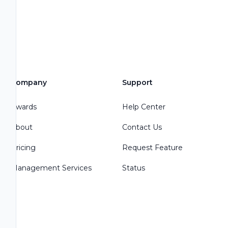
Company
Support
Awards
Help Center
About
Contact Us
Pricing
Request Feature
Management Services
Status