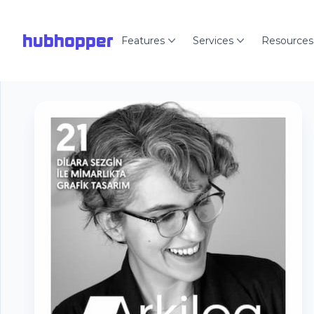
hubhopper
Features
Services
Resources