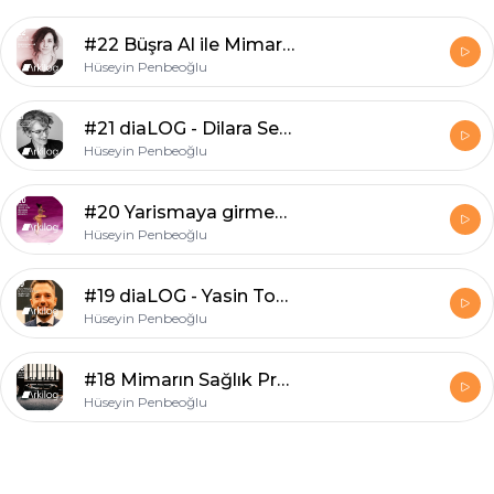
#22 Büşra Al ile Mimarlık ve "SEX" - Erkek olmayanlar ne yapıyor?
Hüseyin Penbeoğlu
#21 diaLOG - Dilara Sezgin ile Mimarlıkta Grafik Tasarım
Hüseyin Penbeoğlu
#20 Yarismaya girmek ya da girmemek, işte bütün mesele bu!
Hüseyin Penbeoğlu
#19 diaLOG - Yasin Toparlar ile Sürdürülebilirlik - Regülasyon çözüm mü?
Hüseyin Penbeoğlu
#18 Mimarın Sağlık Problemleri
Hüseyin Penbeoğlu
Footer