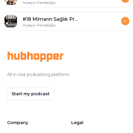
Hüseyin Penbeoğlu
#18 Mimarın Sağlık Problemleri
Hüseyin Penbeoğlu
Footer
hubhopper
All in one podcasting platform.
Start my podcast
Company
Legal