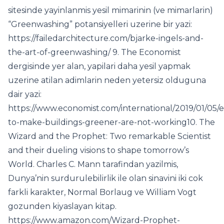
sitesinde yayinlanmis yesil mimarinin (ve mimarlarin)
“Greenwashing” potansiyelleri uzerine bir yazi:
https://failedarchitecture.com/bjarke-ingels-and-
the-art-of-greenwashing/ 9. The Economist
dergisinde yer alan, yapilari daha yesil yapmak
uzerine atilan adimlarin neden yetersiz olduguna
dair yazi:
https://www.economist.com/international/2019/01/05/e
to-make-buildings-greener-are-not-working10. The
Wizard and the Prophet: Two remarkable Scientist
and their dueling visions to shape tomorrow’s
World. Charles C. Mann tarafindan yazilmis,
Dunya’nin surdurulebilirlik ile olan sinavini iki cok
farkli karakter, Normal Borlaug ve William Vogt
gozunden kiyaslayan kitap.
https://www.amazon.com/Wizard-Prophet-