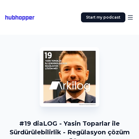
hubhopper
Start my podcast
#19 diaLOG - Yasin Toparlar ile
Sürdürülebilirlik - Regülasyon çözüm