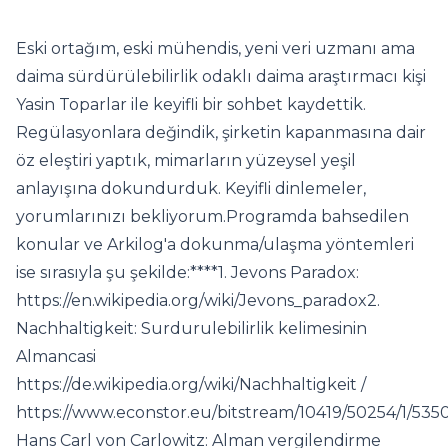
Eski ortağım, eski mühendis, yeni veri uzmanı ama
daima sürdürülebilirlik odaklı daima araştırmacı kişi
Yasin Toparlar ile keyifli bir sohbet kaydettik.
Regülasyonlara değindik, şirketin kapanmasına dair
öz eleştiri yaptık, mimarların yüzeysel yeşil
anlayışına dokundurduk. Keyifli dinlemeler,
yorumlarınızı bekliyorum.Programda bahsedilen
konular ve Arkilog'a dokunma/ulaşma yöntemleri
ise sırasıyla şu şekilde:****1. Jevons Paradox:
https://en.wikipedia.org/wiki/Jevons_paradox2.
Nachhaltigkeit: Surdurulebilirlik kelimesinin
Almancasi
https://de.wikipedia.org/wiki/Nachhaltigkeit /
https://www.econstor.eu/bitstream/10419/50254/1/535
Hans Carl von Carlowitz: Alman vergilendirme