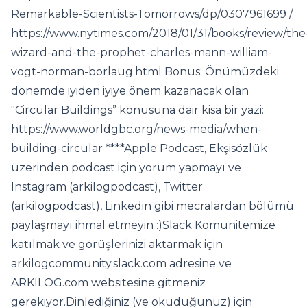
Remarkable-Scientists-Tomorrows/dp/0307961699 /
https://www.nytimes.com/2018/01/31/books/review/the
wizard-and-the-prophet-charles-mann-william-
vogt-norman-borlaug.html Bonus: Önümüzdeki
dönemde iyiden iyiye önem kazanacak olan
"Circular Buildings” konusuna dair kisa bir yazi:
https://www.worldgbc.org/news-media/when-
building-circular ****Apple Podcast, Ekşisözlük
üzerinden podcast için yorum yapmayı ve
Instagram (arkilogpodcast), Twitter
(arkilogpodcast), Linkedin gibi mecralardan bölümü
paylaşmayı ihmal etmeyin :)Slack Komünitemize
katılmak ve görüşlerinizi aktarmak için
arkilogcommunity.slack.com adresine ve
ARKILOG.com websitesine gitmeniz
gerekiyor.Dinlediğiniz (ve okuduğunuz) için