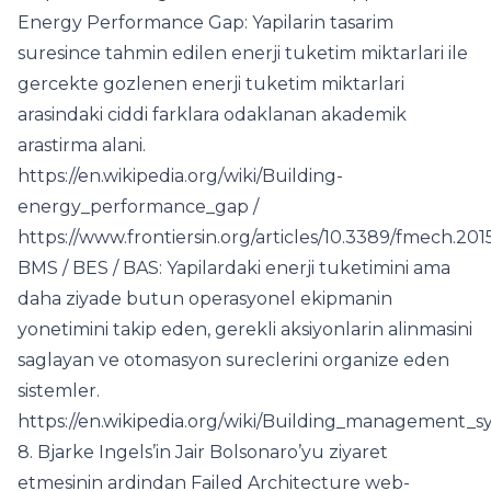
Energy Performance Gap: Yapilarin tasarim
suresince tahmin edilen enerji tuketim miktarlari ile
gercekte gozlenen enerji tuketim miktarlari
arasindaki ciddi farklara odaklanan akademik
arastirma alani.
https://en.wikipedia.org/wiki/Building-
energy_performance_gap /
https://www.frontiersin.org/articles/10.3389/fmech.2015
BMS / BES / BAS: Yapilardaki enerji tuketimini ama
daha ziyade butun operasyonel ekipmanin
yonetimini takip eden, gerekli aksiyonlarin alinmasini
saglayan ve otomasyon sureclerini organize eden
sistemler.
https://en.wikipedia.org/wiki/Building_management_s
8. Bjarke Ingels’in Jair Bolsonaro’yu ziyaret
etmesinin ardindan Failed Architecture web-