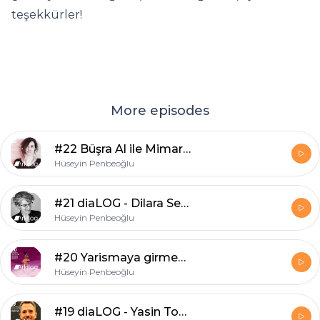
teşekkürler!
More episodes
#22 Büşra Al ile Mimarlık ve "SEX" - Erkek olmayanlar ne yapıyor?
Hüseyin Penbeoğlu
#21 diaLOG - Dilara Sezgin ile Mimarlıkta Grafik Tasarım
Hüseyin Penbeoğlu
#20 Yarismaya girmek ya da girmemek, işte bütün mesele bu!
Hüseyin Penbeoğlu
#19 diaLOG - Yasin Toparlar ile Sürdürülebilirlik - Regülasyon çözüm mü?