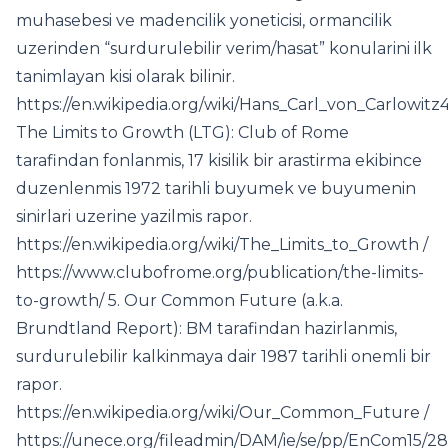
muhasebesi ve madencilik yoneticisi, ormancilik
uzerinden “surdurulebilir verim/hasat” konularini ilk
tanimlayan kisi olarak bilinir.
https://en.wikipedia.org/wiki/Hans_Carl_von_Carlowitz4
The Limits to Growth (LTG): Club of Rome
tarafindan fonlanmis, 17 kisilik bir arastirma ekibince
duzenlenmis 1972 tarihli buyumek ve buyumenin
sinirlari uzerine yazilmis rapor.
https://en.wikipedia.org/wiki/The_Limits_to_Growth /
https://www.clubofrome.org/publication/the-limits-
to-growth/ 5. Our Common Future (a.k.a.
Brundtland Report): BM tarafindan hazirlanmis,
surdurulebilir kalkinmaya dair 1987 tarihli onemli bir
rapor.
https://en.wikipedia.org/wiki/Our_Common_Future /
https://unece.org/fileadmin/DAM/ie/se/pp/EnCom1