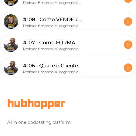
Podcast Empresa Autogerenciável | Marcelo Germano
#108 - Como VENDER para Grandes Empresas? com Cleber Kouyomdjian
Podcast Empresa Autogerenciável | Marcelo Germano
#107 - Como FORMAR LÍDERES de ALTA PERFORMANCE com Leonardo Castelo
Podcast Empresa Autogerenciável | Marcelo Germano
#106 - Qual é o Cliente Ideal da sua empresa? Com André Siqueira
Podcast Empresa Autogerenciável | Marcelo Germano
Footer
hubhopper
All in one podcasting platform.