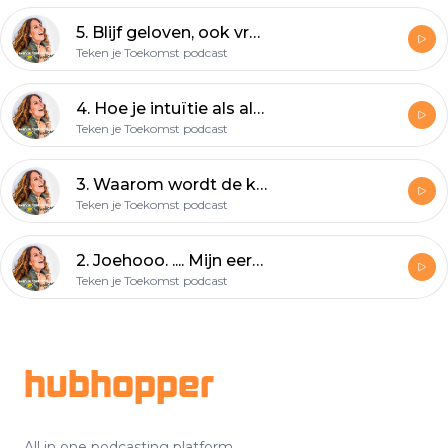
5. Blijf geloven, ook vrouwen zijn goed in sales - Frenzy van den Berg
Teken je Toekomst podcast
4. Hoe je intuïtie als als compas kunt gebruiken en feiten niet vergeet - Monique Verstijnen
Teken je Toekomst podcast
3. Waarom wordt de kracht van verlangens, dromen en wensen zo onderschat?
Teken je Toekomst podcast
2. Joehooo. .... Mijn eerste boek is klaar!
Teken je Toekomst podcast
Footer
hubhopper
All in one podcasting platform.