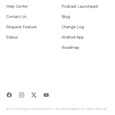
Help Center
Podcast Launchpad
Contact Us
Blog
Request Feature
Change Log
Status
Android App
Roadmap
Facebook
Instagram
Twitter
YouTube
© 2023 Parijat Innovations Pvt. Ltd. (Hubhopper) All rights reserved.