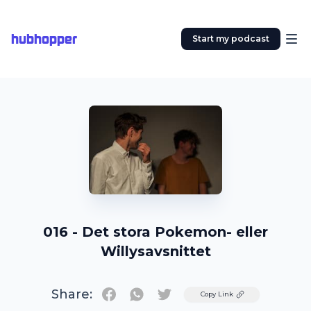
hubhopper
Start my podcast
016 - Det stora Pokemon- eller
Willysavsnittet
Share:
Twitter
Copy Link