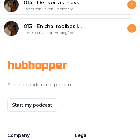
014 - Det kortaste avsnittet
Jonas och Jakob Hördegård
013 - En chai rooibos latte
Jonas och Jakob Hördegård
Footer
hubhopper
All in one podcasting platform.
Start my podcast
Company
Legal