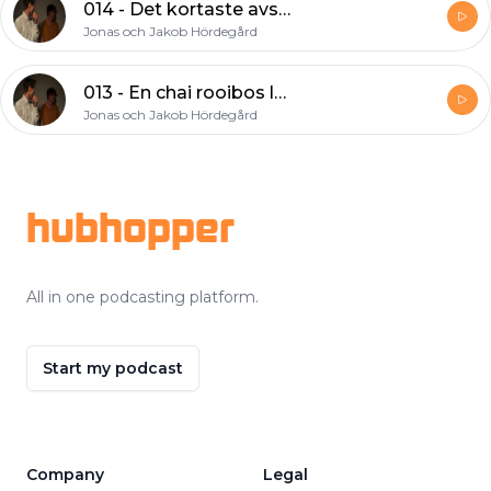
014 - Det kortaste avsnittet
Jonas och Jakob Hördegård
013 - En chai rooibos latte
Jonas och Jakob Hördegård
Footer
hubhopper
All in one podcasting platform.
Start my podcast
Company
Legal