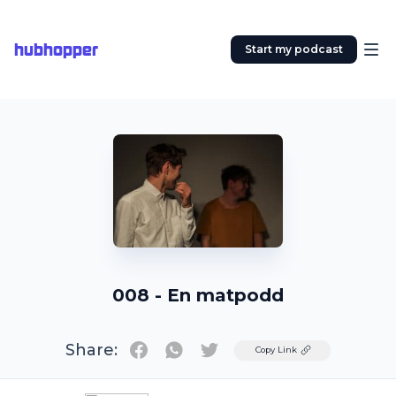
hubhopper
Start my podcast
008 - En matpodd
Share:
Twitter
Copy Link